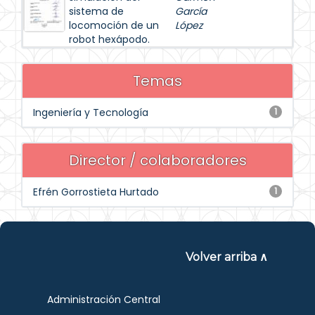
sistema de
García
locomoción de un
López
robot hexápodo.
Temas
Ingeniería y Tecnología
1
Director / colaboradores
Efrén Gorrostieta Hurtado
1
Volver arriba ∧
Administración Central