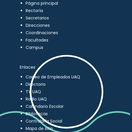
Página principal
Rectoría
Secretarios
Direcciones
Coordinaciones
Facultades
Campus
Enlaces
Correo de Empleados UAQ
Directorio
TV UAQ
Radio UAQ
Calendario Escolar
Bibliotecas
Contraloría Social
Mapa de sitio