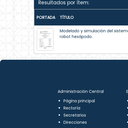
Resultados por ítem:
PORTADA
TÍTULO
Modelado y simulación del siste
robot hexápodo.
Administración Central
Página principal
Rectoría
Secretarios
Direcciones