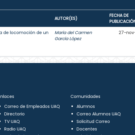
FECHA DE
AUTOR(ES)
PUBLICACIÓ
ma de locomoción de un
María del Carmen
27-nov
García López
Enlaces
Comunidades
Correo de Empleados UAQ
Alumnos
Directorio
Correo Alumnos UAQ
TV UAQ
Solicitud Correo
Radio UAQ
Docentes