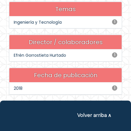
Temas
Ingeniería y Tecnología
1
Director / colaboradores
Efrén Gorrostieta Hurtado
1
Fecha de publicación
2018
1
Volver arriba ∧