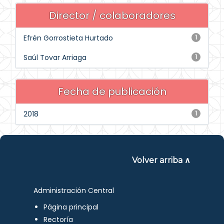
Director / colaboradores
Efrén Gorrostieta Hurtado
1
Saúl Tovar Arriaga
1
Fecha de publicación
2018
1
Volver arriba ∧
Administración Central
Página principal
Rectoría