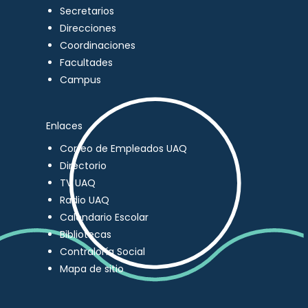
Secretarios
Direcciones
Coordinaciones
Facultades
Campus
Enlaces
Correo de Empleados UAQ
Directorio
TV UAQ
Radio UAQ
Calendario Escolar
Bibliotecas
Contraloría Social
Mapa de sitio