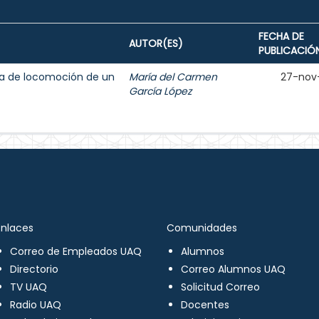
FECHA DE
AUTOR(ES)
PUBLICACIÓ
ma de locomoción de un
María del Carmen
27-nov
García López
Enlaces
Comunidades
Correo de Empleados UAQ
Alumnos
Directorio
Correo Alumnos UAQ
TV UAQ
Solicitud Correo
Radio UAQ
Docentes