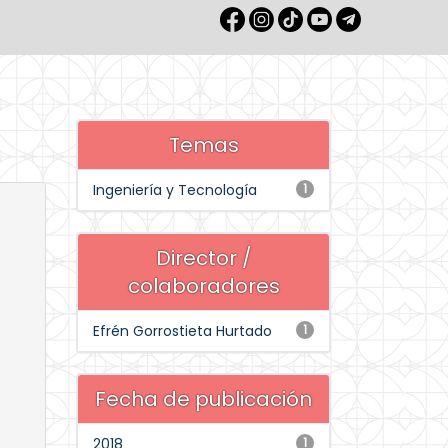
Temas
Ingeniería y Tecnología
1
Director /
colaboradores
Efrén Gorrostieta Hurtado
1
Fecha de publicación
2018
1