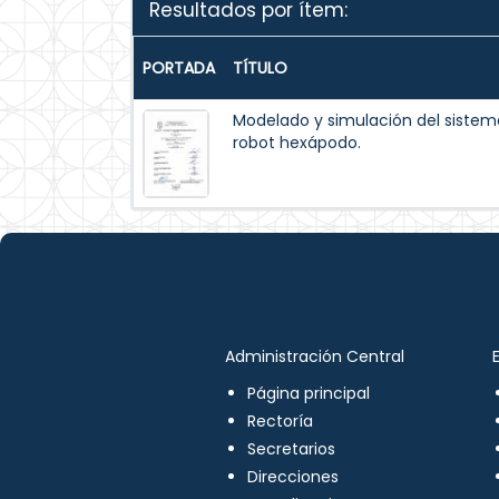
Resultados por ítem:
PORTADA
TÍTULO
Modelado y simulación del siste
robot hexápodo.
Administración Central
Página principal
Rectoría
Secretarios
Direcciones