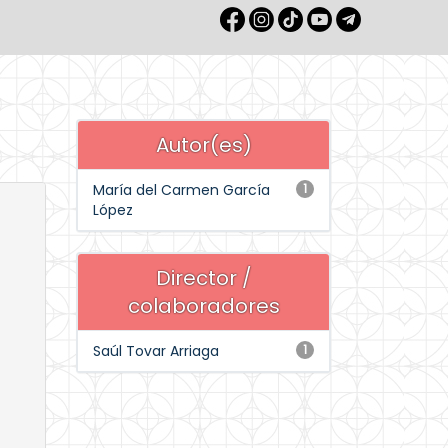
Autor(es)
María del Carmen García
1
López
Director /
colaboradores
Saúl Tovar Arriaga
1