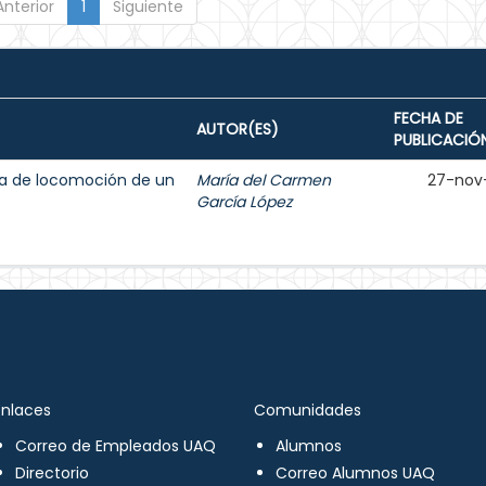
Anterior
1
Siguiente
FECHA DE
AUTOR(ES)
PUBLICACIÓ
ma de locomoción de un
María del Carmen
27-nov
García López
Enlaces
Comunidades
Correo de Empleados UAQ
Alumnos
Directorio
Correo Alumnos UAQ