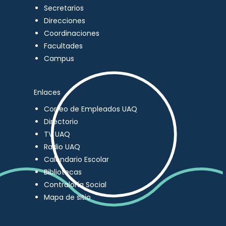
Secretarios
Direcciones
Coordinaciones
Facultades
Campus
Enlaces
Correo de Empleados UAQ
Directorio
TV UAQ
Radio UAQ
Calendario Escolar
Bibliotecas
Contraloría Social
Mapa de sitio