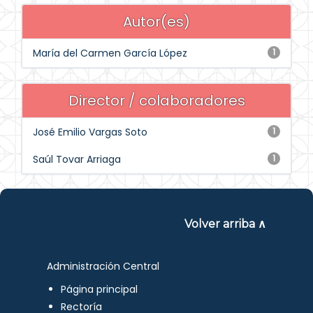
Autor(es)
María del Carmen García López
1
Director / colaboradores
José Emilio Vargas Soto
1
Saúl Tovar Arriaga
1
Volver arriba ∧
Administración Central
Página principal
Rectoría