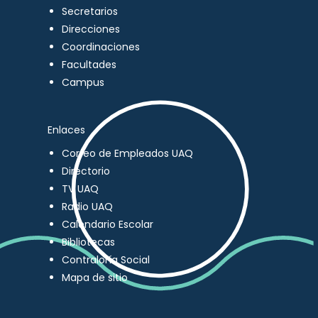
Secretarios
Direcciones
Coordinaciones
Facultades
Campus
Enlaces
Correo de Empleados UAQ
Directorio
TV UAQ
Radio UAQ
Calendario Escolar
Bibliotecas
Contraloría Social
Mapa de sitio