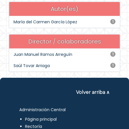
Autor(es)
María del Carmen García López
1
Director / colaboradores
Juan Manuel Ramos Arreguín
1
Saúl Tovar Arriaga
1
Volver arriba ∧
Administración Central
Página principal
Rectoría