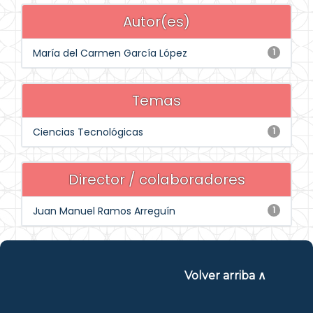
Autor(es)
María del Carmen García López
1
Temas
Ciencias Tecnológicas
1
Director / colaboradores
Juan Manuel Ramos Arreguín
1
Volver arriba ∧