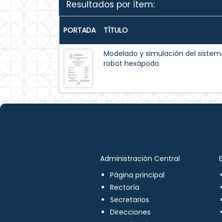
Resultados por ítem:
PORTADA
TÍTULO
Modelado y simulación del siste
robot hexápodo.
Administración Central
Página principal
Rectoría
Secretarios
Direcciones