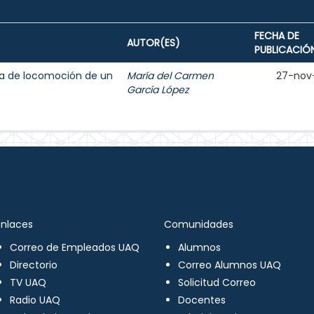
FECHA DE
AUTOR(ES)
PUBLICACIÓ
ma de locomoción de un
María del Carmen
27-nov
García López
Enlaces
Comunidades
Correo de Empleados UAQ
Alumnos
Directorio
Correo Alumnos UAQ
TV UAQ
Solicitud Correo
Radio UAQ
Docentes