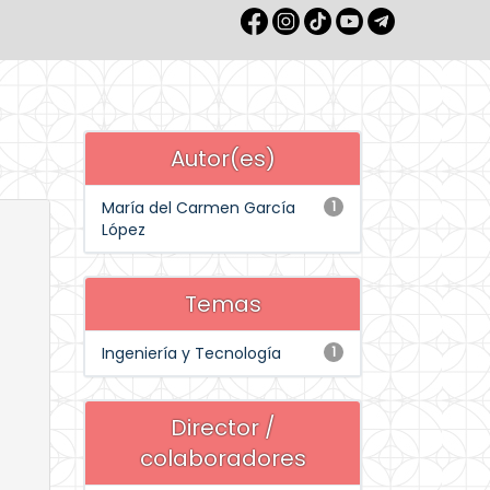
Autor(es)
María del Carmen García
1
López
Temas
Ingeniería y Tecnología
1
Director /
colaboradores