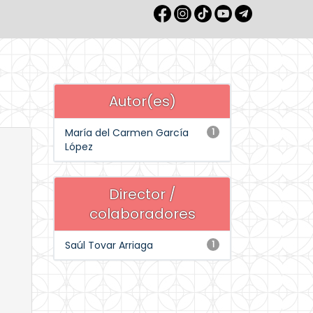
Autor(es)
María del Carmen García
1
López
Director /
colaboradores
Saúl Tovar Arriaga
1