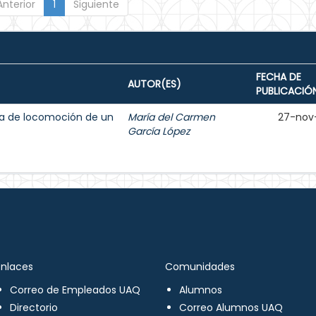
Anterior
1
Siguiente
FECHA DE
AUTOR(ES)
PUBLICACIÓ
ma de locomoción de un
María del Carmen
27-nov
García López
Enlaces
Comunidades
Correo de Empleados UAQ
Alumnos
Directorio
Correo Alumnos UAQ