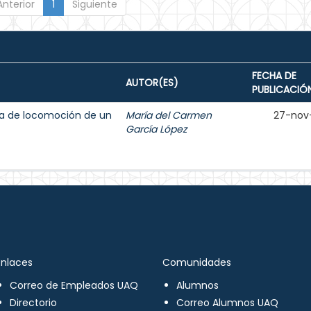
Anterior
1
Siguiente
FECHA DE
AUTOR(ES)
PUBLICACIÓ
ma de locomoción de un
María del Carmen
27-nov
García López
Enlaces
Comunidades
Correo de Empleados UAQ
Alumnos
Directorio
Correo Alumnos UAQ