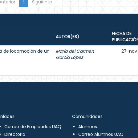
Anterior
1
Siguiente
FECHA DE
AUTOR(ES)
PUBLICACIÓ
ma de locomoción de un
María del Carmen
27-nov
García López
Enlaces
Comunidades
Correo de Empleados UAQ
Alumnos
Directorio
Correo Alumnos UAQ