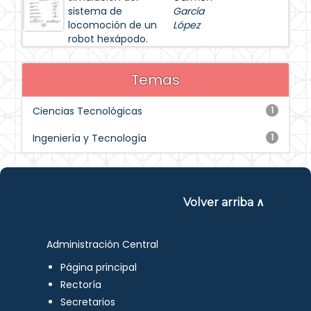
sistema de
García
locomoción de un
López
robot hexápodo.
Temas
Ciencias Tecnológicas
1
Ingeniería y Tecnología
1
Volver arriba ∧
Administración Central
Página principal
Rectoría
Secretarios