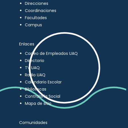
Direcciones
Coordinaciones
Facultades
Campus
Enlaces
Correo de Empleados UAQ
Directorio
TV UAQ
Radio UAQ
Calendario Escolar
Bibliotecas
Contraloría Social
Mapa de sitio
Comunidades