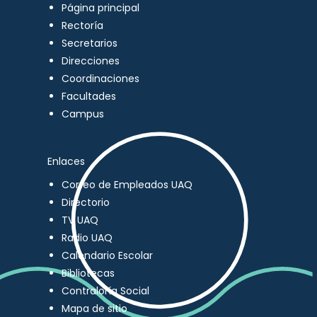
Página principal
Rectoría
Secretarios
Direcciones
Coordinaciones
Facultades
Campus
Enlaces
Correo de Empleados UAQ
Directorio
TV UAQ
Radio UAQ
Calendario Escolar
Bibliotecas
Contraloría Social
Mapa de sitio