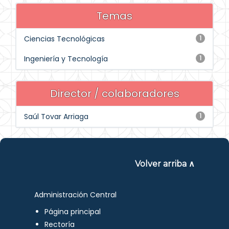
Temas
Ciencias Tecnológicas
1
Ingeniería y Tecnología
1
Director / colaboradores
Saúl Tovar Arriaga
1
Volver arriba ∧
Administración Central
Página principal
Rectoría