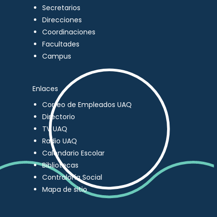
Secretarios
Direcciones
Coordinaciones
Facultades
Campus
Enlaces
Correo de Empleados UAQ
Directorio
TV UAQ
Radio UAQ
Calendario Escolar
Bibliotecas
Contraloría Social
Mapa de sitio