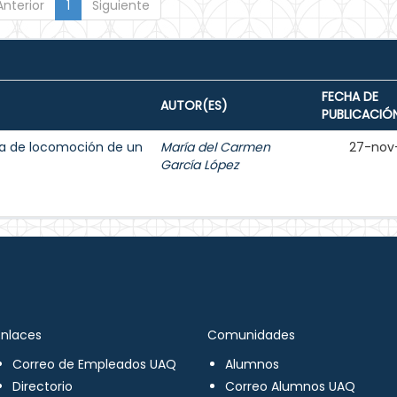
Anterior
1
Siguiente
FECHA DE
AUTOR(ES)
PUBLICACIÓ
ma de locomoción de un
María del Carmen
27-nov
García López
Enlaces
Comunidades
Correo de Empleados UAQ
Alumnos
Directorio
Correo Alumnos UAQ