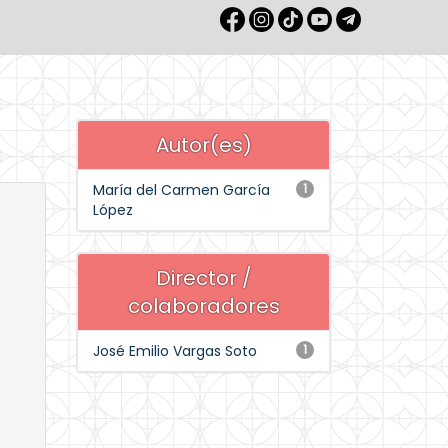
Autor(es)
María del Carmen García
1
López
Director /
colaboradores
José Emilio Vargas Soto
1