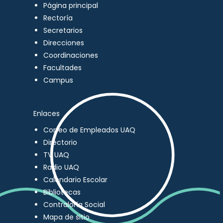
Página principal
Rectoría
Secretarios
Direcciones
Coordinaciones
Facultades
Campus
Enlaces
Correo de Empleados UAQ
Directorio
TV UAQ
Radio UAQ
Calendario Escolar
Bibliotecas
Contraloría Social
Mapa de sitio