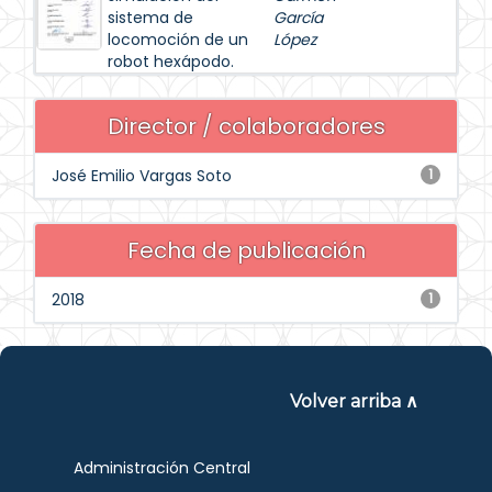
sistema de
García
locomoción de un
López
robot hexápodo.
Director / colaboradores
José Emilio Vargas Soto
1
Fecha de publicación
2018
1
Volver arriba ∧
Administración Central