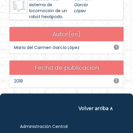
sistema de
García
locomoción de un
López
robot hexápodo.
Autor(es)
María del Carmen García López
1
Fecha de publicación
2018
1
Volver arriba ∧
Administración Central