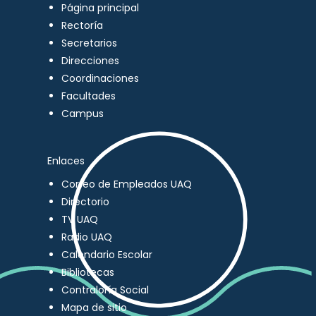
Página principal
Rectoría
Secretarios
Direcciones
Coordinaciones
Facultades
Campus
Enlaces
Correo de Empleados UAQ
Directorio
TV UAQ
Radio UAQ
Calendario Escolar
Bibliotecas
Contraloría Social
Mapa de sitio