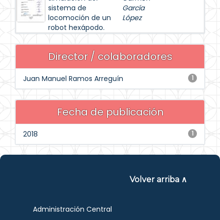
sistema de
García
locomoción de un
López
robot hexápodo.
Director / colaboradores
Juan Manuel Ramos Arreguín
1
Fecha de publicación
2018
1
Volver arriba ∧
Administración Central