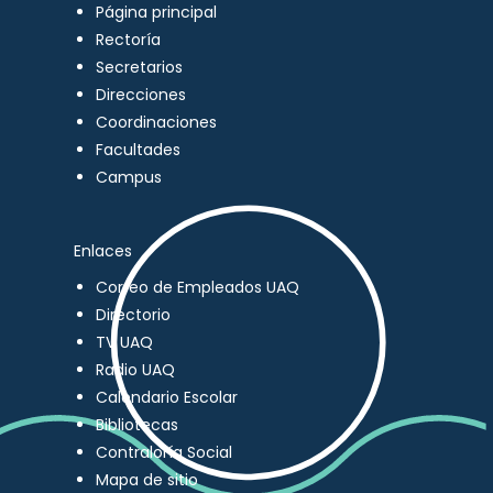
Página principal
Rectoría
Secretarios
Direcciones
Coordinaciones
Facultades
Campus
Enlaces
Correo de Empleados UAQ
Directorio
TV UAQ
Radio UAQ
Calendario Escolar
Bibliotecas
Contraloría Social
Mapa de sitio