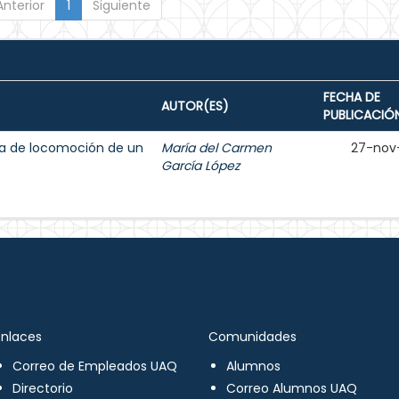
Anterior
1
Siguiente
FECHA DE
AUTOR(ES)
PUBLICACIÓ
ma de locomoción de un
María del Carmen
27-nov
García López
Enlaces
Comunidades
Correo de Empleados UAQ
Alumnos
Directorio
Correo Alumnos UAQ