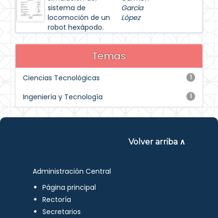
sistema de
García
locomoción de un
López
robot hexápodo.
Temas
Ciencias Tecnológicas
1
Ingeniería y Tecnología
1
Volver arriba ∧
Administración Central
Página principal
Rectoría
Secretarios