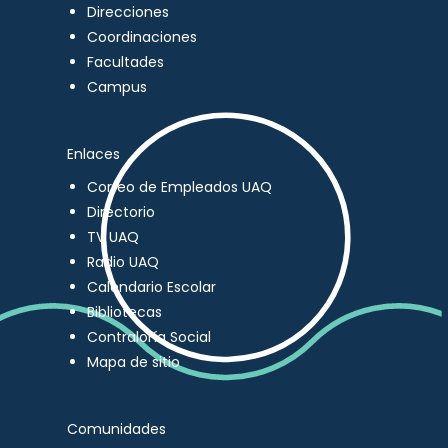
Direcciones
Coordinaciones
Facultades
Campus
Enlaces
Correo de Empleados UAQ
Directorio
TV UAQ
Radio UAQ
Calendario Escolar
Bibliotecas
Contraloría Social
Mapa de sitio
Comunidades