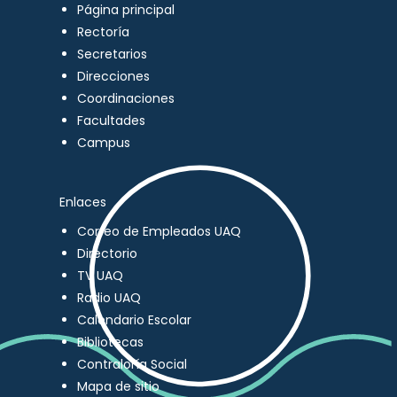
Página principal
Rectoría
Secretarios
Direcciones
Coordinaciones
Facultades
Campus
Enlaces
Correo de Empleados UAQ
Directorio
TV UAQ
Radio UAQ
Calendario Escolar
Bibliotecas
Contraloría Social
Mapa de sitio