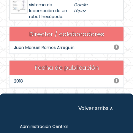
sistema de
García
locomoción de un
López
robot hexápodo.
Director / colaboradores
Juan Manuel Ramos Arreguín
1
Fecha de publicación
2018
1
Volver arriba ∧
Administración Central