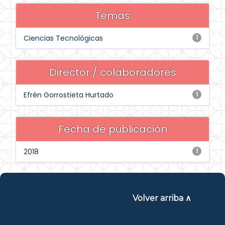
Temas
Ciencias Tecnológicas
1
Director / colaboradores
Efrén Gorrostieta Hurtado
1
Fecha de publicación
2018
1
Volver arriba ∧