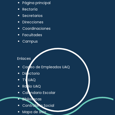
Página principal
Rectoría
Secretarios
Direcciones
Coordinaciones
Facultades
Campus
Enlaces
Correo de Empleados UAQ
Directorio
TV UAQ
Radio UAQ
Calendario Escolar
Bibliotecas
Contraloría Social
Mapa de sitio