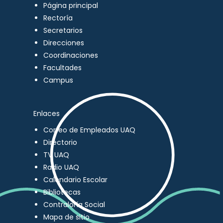
Página principal
Rectoría
Secretarios
Direcciones
Coordinaciones
Facultades
Campus
Enlaces
Correo de Empleados UAQ
Directorio
TV UAQ
Radio UAQ
Calendario Escolar
Bibliotecas
Contraloría Social
Mapa de sitio