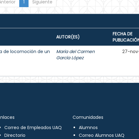
Anterior
1
Siguiente
FECHA DE
AUTOR(ES)
PUBLICACIÓ
ma de locomoción de un
María del Carmen
27-nov
García López
Enlaces
Comunidades
Correo de Empleados UAQ
Alumnos
Directorio
Correo Alumnos UAQ