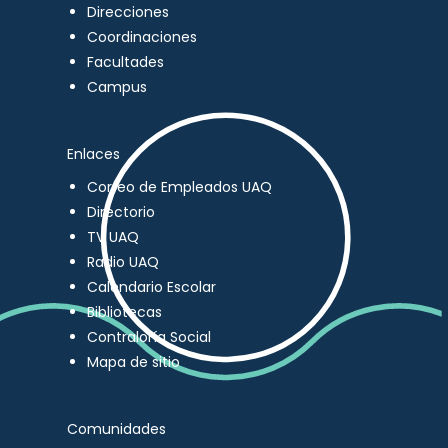
Direcciones
Coordinaciones
Facultades
Campus
Enlaces
Correo de Empleados UAQ
Directorio
TV UAQ
Radio UAQ
Calendario Escolar
Bibliotecas
Contraloría Social
Mapa de sitio
Comunidades