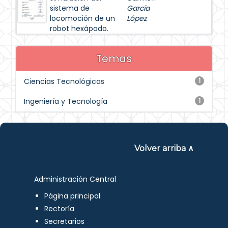
sistema de
García
locomoción de un
López
robot hexápodo.
Temas
Ciencias Tecnológicas
1
Ingeniería y Tecnología
1
Volver arriba ∧
Administración Central
Página principal
Rectoría
Secretarios