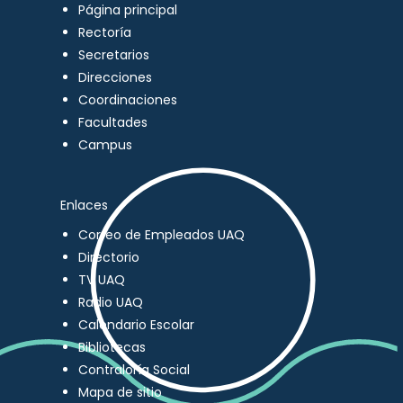
Página principal
Rectoría
Secretarios
Direcciones
Coordinaciones
Facultades
Campus
Enlaces
Correo de Empleados UAQ
Directorio
TV UAQ
Radio UAQ
Calendario Escolar
Bibliotecas
Contraloría Social
Mapa de sitio