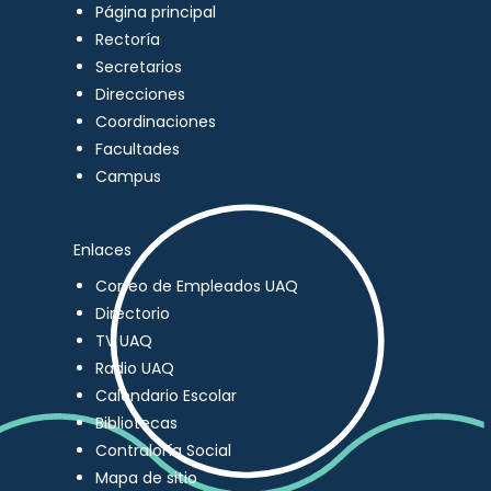
Página principal
Rectoría
Secretarios
Direcciones
Coordinaciones
Facultades
Campus
Enlaces
Correo de Empleados UAQ
Directorio
TV UAQ
Radio UAQ
Calendario Escolar
Bibliotecas
Contraloría Social
Mapa de sitio