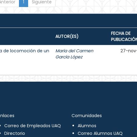
Anterior
1
Siguiente
FECHA DE
AUTOR(ES)
PUBLICACIÓ
ma de locomoción de un
María del Carmen
27-nov
García López
Enlaces
Comunidades
Correo de Empleados UAQ
Alumnos
Directorio
Correo Alumnos UAQ