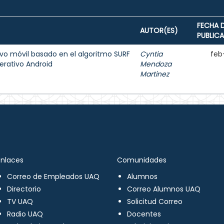
FECHA 
AUTOR(ES)
PUBLIC
ivo móvil basado en el algoritmo SURF
Cyntia
feb
erativo Android
Mendoza
Martinez
Enlaces
Comunidades
Correo de Empleados UAQ
Alumnos
Directorio
Correo Alumnos UAQ
TV UAQ
Solicitud Correo
Radio UAQ
Docentes