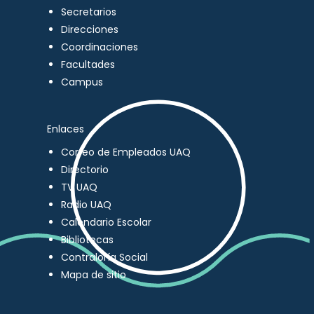
Secretarios
Direcciones
Coordinaciones
Facultades
Campus
Enlaces
Correo de Empleados UAQ
Directorio
TV UAQ
Radio UAQ
Calendario Escolar
Bibliotecas
Contraloría Social
Mapa de sitio