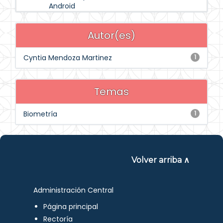
Android
Autor(es)
Cyntia Mendoza Martinez
1
Temas
Biometría
1
Volver arriba ∧
Administración Central
Página principal
Rectoría