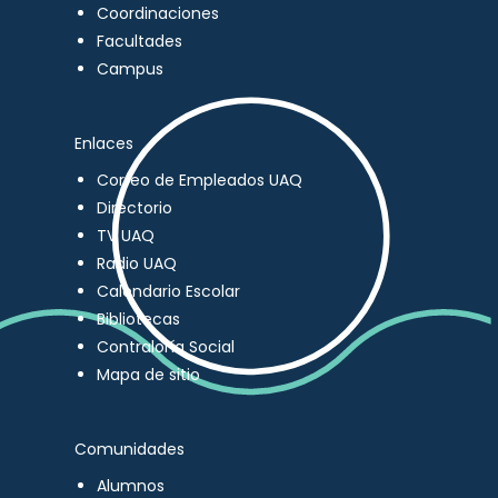
Coordinaciones
Facultades
Campus
Enlaces
Correo de Empleados UAQ
Directorio
TV UAQ
Radio UAQ
Calendario Escolar
Bibliotecas
Contraloría Social
Mapa de sitio
Comunidades
Alumnos