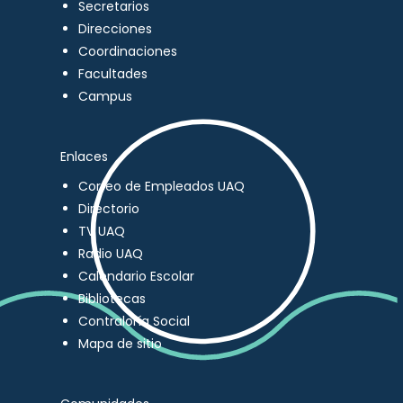
Secretarios
Direcciones
Coordinaciones
Facultades
Campus
Enlaces
Correo de Empleados UAQ
Directorio
TV UAQ
Radio UAQ
Calendario Escolar
Bibliotecas
Contraloría Social
Mapa de sitio