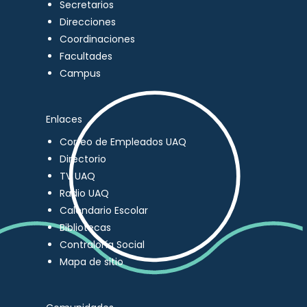
Secretarios
Direcciones
Coordinaciones
Facultades
Campus
Enlaces
Correo de Empleados UAQ
Directorio
TV UAQ
Radio UAQ
Calendario Escolar
Bibliotecas
Contraloría Social
Mapa de sitio