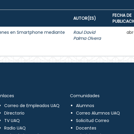
FECHA DE
AUTOR(ES)
PUBLICAC
ágenes en Smartphone mediante
Raul David
abr
Palma Olvera
Enlaces
Comunidades
Correo de Empleados UAQ
Alumnos
Directorio
Correo Alumnos UAQ
TV UAQ
Solicitud Correo
Radio UAQ
Docentes