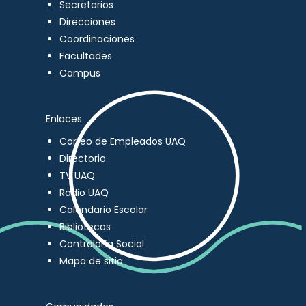
Secretarios
Direcciones
Coordinaciones
Facultades
Campus
Enlaces
Correo de Empleados UAQ
Directorio
TV UAQ
Radio UAQ
Calendario Escolar
Bibliotecas
Contraloría Social
Mapa de sitio