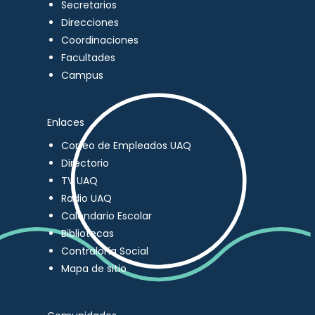
Secretarios
Direcciones
Coordinaciones
Facultades
Campus
Enlaces
Correo de Empleados UAQ
Directorio
TV UAQ
Radio UAQ
Calendario Escolar
Bibliotecas
Contraloría Social
Mapa de sitio