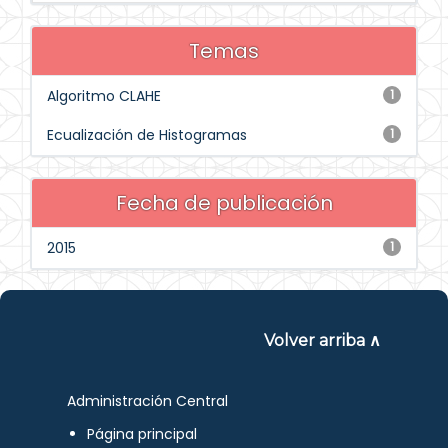
Temas
Algoritmo CLAHE
1
Ecualización de Histogramas
1
Fecha de publicación
2015
1
Volver arriba ∧
Administración Central
Página principal