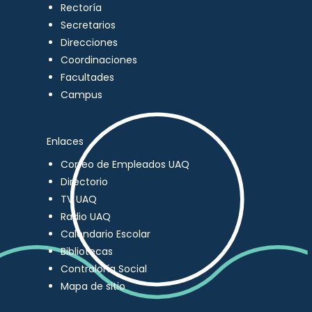
Rectoría
Secretarios
Direcciones
Coordinaciones
Facultades
Campus
Enlaces
Correo de Empleados UAQ
Directorio
TV UAQ
Radio UAQ
Calendario Escolar
Bibliotecas
Contraloría Social
Mapa de sitio