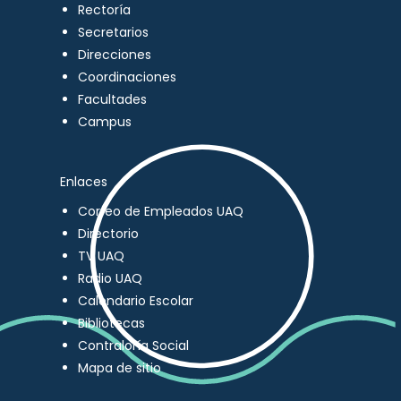
Rectoría
Secretarios
Direcciones
Coordinaciones
Facultades
Campus
Enlaces
Correo de Empleados UAQ
Directorio
TV UAQ
Radio UAQ
Calendario Escolar
Bibliotecas
Contraloría Social
Mapa de sitio