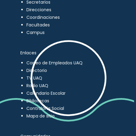
Secretarios
Direcciones
Coordinaciones
Facultades
Campus
Enlaces
Correo de Empleados UAQ
Directorio
TV UAQ
Radio UAQ
Calendario Escolar
Bibliotecas
Contraloría Social
Mapa de sitio