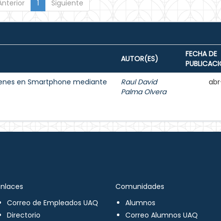
Anterior
1
Siguiente
FECHA DE
AUTOR(ES)
PUBLICAC
ágenes en Smartphone mediante
Raul David
abr
Palma Olvera
Enlaces
Comunidades
Correo de Empleados UAQ
Alumnos
Directorio
Correo Alumnos UAQ