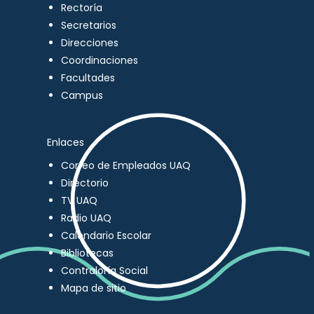
Rectoría
Secretarios
Direcciones
Coordinaciones
Facultades
Campus
Enlaces
Correo de Empleados UAQ
Directorio
TV UAQ
Radio UAQ
Calendario Escolar
Bibliotecas
Contraloría Social
Mapa de sitio