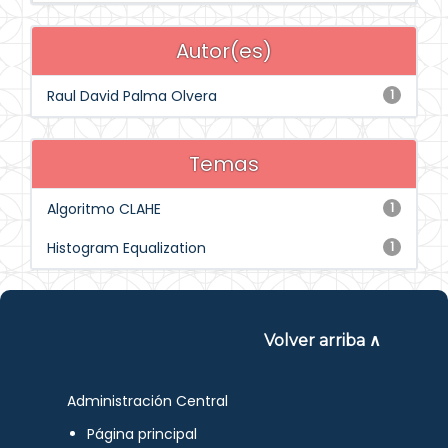
Autor(es)
Raul David Palma Olvera
1
Temas
Algoritmo CLAHE
1
Histogram Equalization
1
Volver arriba ∧
Administración Central
Página principal