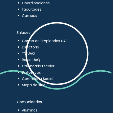
Coordinaciones
Facultades
Campus
Enlaces
Correo de Empleados UAQ
Directorio
TV UAQ
Radio UAQ
Calendario Escolar
Bibliotecas
Contraloría Social
Mapa de sitio
Comunidades
Alumnos