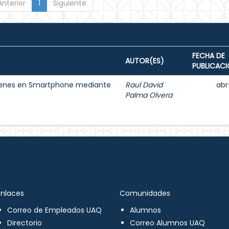
Anterior
1
Siguiente
FECHA DE
AUTOR(ES)
PUBLICAC
ágenes en Smartphone mediante
Raul David
abr
Palma Olvera
Enlaces
Comunidades
Correo de Empleados UAQ
Alumnos
Directorio
Correo Alumnos UAQ