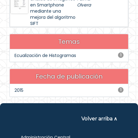
en Smartphone
Olvera
mediante una
mejora del algoritmo
SIFT
Temas
Ecualización de Histogramas
1
Fecha de publicación
2015
1
Volver arriba ∧
Administración Central