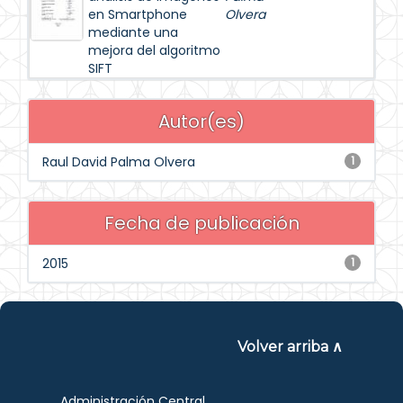
en Smartphone
Olvera
mediante una
mejora del algoritmo
SIFT
Autor(es)
Raul David Palma Olvera
1
Fecha de publicación
2015
1
Volver arriba ∧
Administración Central