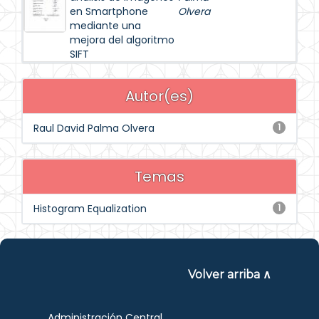
en Smartphone
Olvera
mediante una
mejora del algoritmo
SIFT
Autor(es)
Raul David Palma Olvera
1
Temas
Histogram Equalization
1
Volver arriba ∧
Administración Central