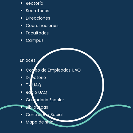
Rectoría
Secretarios
Direcciones
Coordinaciones
Facultades
Campus
Enlaces
Correo de Empleados UAQ
Directorio
TV UAQ
Radio UAQ
Calendario Escolar
Bibliotecas
Contraloría Social
Mapa de sitio