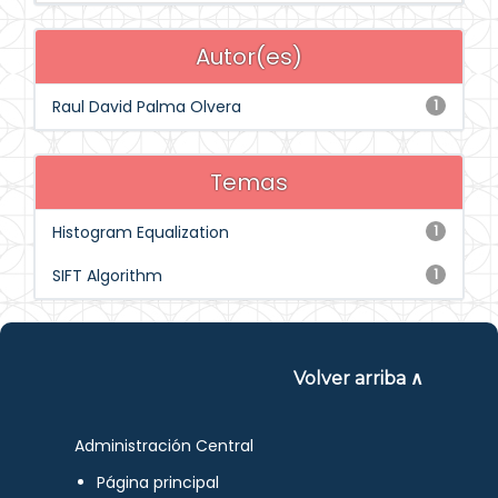
Autor(es)
Raul David Palma Olvera
1
Temas
Histogram Equalization
1
SIFT Algorithm
1
Volver arriba ∧
Administración Central
Página principal